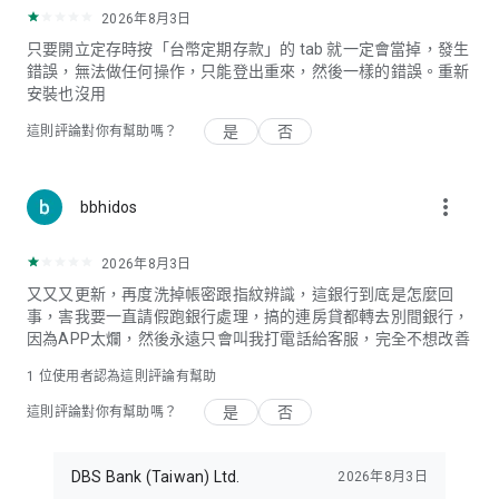
2026年8月3日
只要開立定存時按「台幣定期存款」的 tab 就一定會當掉，發生
錯誤，無法做任何操作，只能登出重來，然後一樣的錯誤。重新
安裝也沒用
是
否
這則評論對你有幫助嗎？
more_vert
bbhidos
2026年8月3日
又又又更新，再度洗掉帳密跟指紋辨識，這銀行到底是怎麼回
事，害我要一直請假跑銀行處理，搞的連房貸都轉去別間銀行，
因為APP太爛，然後永遠只會叫我打電話給客服，完全不想改善
1 位使用者認為這則評論有幫助
是
否
這則評論對你有幫助嗎？
DBS Bank (Taiwan) Ltd.
2026年8月3日