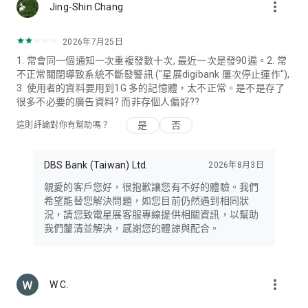
more_vert
Jing-Shin Chang
2026年7月25日
1. 常會同一個通知一次重複發數十次, 最近一次是發90遍。2. 常
不正常關閉導致系統不斷發警訊 ("星展digibank 屢次停止運作"),
3. 使用者的資料要用到1G 多的記憶體，太不正常。是不是存了
很多不必要的廣告資料? 而非存個人偏好??
是
否
這則評論對你有幫助嗎？
DBS Bank (Taiwan) Ltd.
2026年8月3日
親愛的客戶您好，很抱歉讓您有不好的體驗。我們
希望能替您解決問題，如您目前仍然遇到相同狀
況，請您致電星展客服專線提供相關資訊，以幫助
我們釐清並解決，感謝您的體諒與配合。
more_vert
W C.