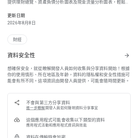
提供理財總覽、資產負債分析圖表及現金流量分析圖表，輕鬆掌
Live more, Bank less
握資產狀況。
更新日期
[DBS Remit星展跨國速匯]
2026年8月8日
0手續費、最快當天到匯！輕鬆線上進行「跨國外幣匯款」
服務覆蓋全球 38 個國家或地區的所有銀行，跨國匯款更快速、
更便利。
財經
[外國股票/ETF線上交易]
資料安全性
arrow_forward
輕鬆投資美日港澳績優股
多項委託種類，24小時下單隨買隨賣
想確保安全，就從瞭解開發人員如何收集與分享資料開始！根據
你的使用情形、所在地區及年齡，資料的隱私權和安全性措施可
[線上大額外幣換匯]
能會有所不同。這項資訊由開發人員提供，可能會隨時間更新。
11種外幣交易，24小時即時匯率換匯讓您理財無時差。
線上即可完成憑證申請與外匯申報，新台幣50萬元以上大額換匯
一站搞定，輕鬆省時。
不會與第三方分享資料
[即時到價通知服務]
進一步瞭解
開發人員如何聲明資料分享事宜
設定股票、ETF停損獲利到價通知及基金停損獲利通知，隨時掌
握市場價格，把握先機。
這個應用程式可能會收集以下類型的資料
應用程式活動和應用程式資訊與效能
[一站式基金交易體驗]
資料在傳輸時會加密
包含單筆及定期定額申購、贖回、轉換，輕鬆切換功能。