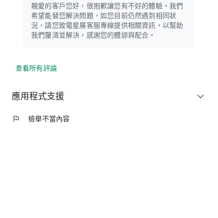
親愛的客戶您好，很抱歉讓您有不好的體驗。我們
希望能替您解決問題，如您目前仍然遇到相同狀
況，請您致電星展客服專線提供相關資訊，以幫助
我們釐清並解決，感謝您的體諒與配合。
查看所有評論
應用程式支援
expand_more
flag
檢舉不當內容