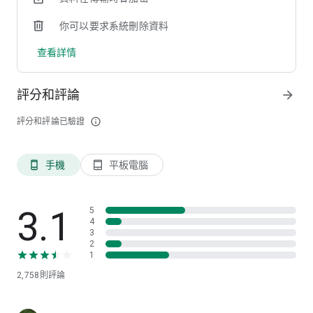
可依據基金公司、幣別、基金類型、風險等級搜尋特定基金。
你可以要求系統刪除資料
[隨時掌握最新市場動態]
查看詳情
您可輕鬆取得第一手理財資訊及最新經濟動態，並提供書籤及分
享功能，供您收藏特定研究文章並透過社群媒體分享。
評分和評論
arrow_forward
評分和評論已驗證
info_outline
手機
平板電腦
phone_android
tablet_android
3.1
5
4
3
2
1
2,758
則評論