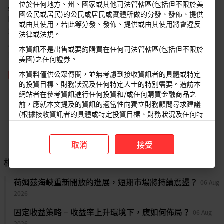
位於任何地方、州、國家或其他司法管轄區(包括但不限於美
美國二疊紀盆地的投資，藉以改善自由現金流。巴西的
國公民或居民)的公民或居民或實體所做的分發、發佈、提供
Petrobras則表示，由於設備成本上升和融資限制，有意將
或由其使用，若此等分發、發佈、提供或由其使用將會違反
2025年資本支出從210億美元降至170億美元。在亞洲，由
法律或法規。
於綠地工程延誤和Sarawak天然氣收入損失，馬來西亞的
本資訊不是出售或要約購買在任何司法管轄區(包括但不限於
Petronas資本支出也可能在2025年呈現下滑。未來數月，
美國)之任何證券。
隨著其他大型能源企業和國家石油公司（NOCs）發佈年度
閱讀更多
本資料僅供公眾傳閱，並無考慮到接收資訊者的具體或特定
策略，訊息將更清晰。
的投資目標、財務狀況及任何特定人士的特別需要。造訪本
網站者在參考資訊進行任何投資和/或任何購買金融商品之
中長期而言，全球油田服務（
OFS
）產業的前景仍具建設
前，應就本文提及的資訊的適當性向獨立財務顧問尋求建議
性
。儘管短期可能出現小幅放緩，但星展集團認為，長期前
(根據接收資訊者的具體或特定投資目標、財務狀況及任何特
免責聲明
景仍然具建設性；預期至2030年，OFS將呈現低個位數成
定人士的特別需要)。
本資訊是由星展銀行集團公司（公司註冊號： 196800306E）
長，主要受惠於依然強勁的生產和勘探活動，特別是在天然
（以下簡稱“
星展銀行
”）發佈僅供參考。其所依據的資訊或意
氣以及新技術的佈署，藉以優化生產成本和去碳。數位化和
取消
接受
見搜集自據信可靠之來源，但未經
星展銀行
、其關係企業、關聯
低碳科技投資將繼續是OFS市場的亮點，大型綜合能源企業
相關見解
公司及聯屬公司（統稱“
星展集團
”獨立核實，在法律允許的最
的資本支出有將近25至30%用於低碳產品/科技（包括氫氣
大範圍內，星展集團針對本資訊的準確性、完整性、時效性或者
生產和碳捕獲）。部份OFS的領導業者轉型為能源科技公
荷姆茲海峽重新開放的進展，短期市場將持續震盪？
06 Aug
正確性不作任何聲明或保證（含明示或暗示）。本資訊所含的意
司，為轉型開發關鍵科技。由於川普承諾提高油氣租賃銷售
2026
見和預期內容可能隨時更改，恕不另行通知。本資訊的發佈和散
並加快液化天然氣出口許可證的審批，因此北美市場的活動
佈不構成也不意味著星展集團對資訊中出現的任何個人、實體、
固定收益策略 – 收益率上升環境下，應如何佈局？
06 Aug
也將增加。在川普的領導下，OFS產業的整合趨勢也將加
服務或產品表示任何形式的認可。以往的任何業績、推斷、預測
2026