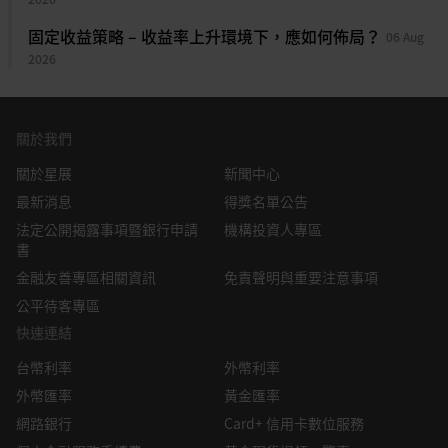
劇。
或結果模擬並不必然代表任何投資或證券的未來或可能實現的業
績。外匯交易蘊含風險。您應該瞭解外匯匯率的波動可能會給您
固定收益策略 – 收益率上升環境下，應如何佈局？
06 Aug
帶來損失。必要或適當時，您應該徵求自己的獨立的財務、稅務
2026
喜歡我們的研究報告，歡迎訂閱星展投資總監各類投資刊
或法律顧問的意見或進行此類獨立調查。
物，
點此立即訂閱
。
本資訊的發佈不是也不構成任何認購或達成任何交易之要約、推
薦、邀請或招攬的一部分；在以下情況下，本資訊亦非邀請公眾
關於我們
下一步，您可以…
認購或達成任何交易，也不允許向公眾提出認購或達成任何交易
關於星展
之要約，也不應被如此看待：例如在所在司法轄區或國家/地
新聞中心
立即體驗星展網銀/行動銀行
換匯／投資
區，此類要約、推薦、邀請或招攬係未經授權；向目標物件進行
最新消息
得獎名單公告
此類要約、推薦、邀請或招攬係不合法；進行此類要約、推薦、
digibank，投資、換匯一站完成！
法定公開揭露事項暨銀行申請
機構投資人專區
邀請或招攬係違反法律法規；或在此類司法轄區或國家/地區星
書
展集團需要滿足任何註冊規定。本資訊、資訊中描述或出現的服
即刻參加限量滿額好禮活動！
換匯享好禮
金融友善專區相關資訊
免責聲明與重要注意事項
務或產品不專門用於或專門針對任何特定司法轄區的公眾。
公平待客專區
本資訊是星展銀行的財產，受適用的相關智慧財產權法保護。本
來看看股票/ETF投資神器與最新優
成為頂尖企業股東
快速連結
資訊不允許以任何方式（包括電子、印刷或者現在已知或以後開
惠！
發的其他媒介）進行複製、傳輸、出售、散佈、出版、廣播、傳
台幣利率
外幣利率
閱、修改、傳播或商業開發。
外幣匯率
黃金匯率
立即查閱您的基金申購手續費優惠，
基金申購3折起
星展集團及其相關的董事、管理人員和/或員工可能對所提及證
網路銀行
Card+ 信用卡數位服務
券擁有部位或其他利益，也可能進行交易，且可能向其中所提及
最低3折起！