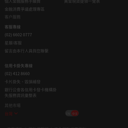
個人金融服務手續費
黃金現貨提領一覽表
的任何個人或實體提供或尋求提供經紀、投資銀行和其他銀行或
金融消費爭議處理專區
金融服務。
主題
客户服務
在法律允許的最大範圍內，星展集團不對因任何依賴和/或使用
本資訊（包括任何錯誤、遺漏或錯誤陳述、疏忽或其他問題）或
客服專線
股市策略
全球
進一步溝通產生的任何種類的任何損失或損害（包括直接、特
(02) 6602 0777
殊、間接、後果性、附帶或利潤損失）承擔責任，即使星展集團
星展i客服
已被告知存在損失可能性也是如此。
留言由本行人員與您聯繫
若散佈或使用本資訊違反任何司法轄區或國家/地區的法律或法
規，則本資訊不得為任何人或實體在該司法轄區或國家/地區散
佈或使用。本資訊由 (a) 星展銀行集團公司在新加坡；(b) 星展銀
信用卡掛失專線
行（中國）有限公司在中國大陸；(c) 星展銀行（香港）有限責
(02) 412 8660
任公司在中國香港[DBS CY1] ；(d) 星展（台灣）商業銀行股份
卡片掛失、毀損補發
有限公司在台灣；(e) PT DBS Indonesia 在印尼；以及 (f) DBS
銀行公會各信用卡發卡機構掛
Bank Ltd, Mumbai Branch 在印度散佈。
失服務資訊彙整表
其他市場
台灣
EN
中文