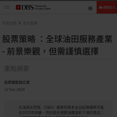
網銀登入
個人網路銀行
市場洞悉
股市策略
Card+ 信用卡數位服務
股票策略 ：全球油田服務產業
企業網路銀行
- 前景樂觀，但需謹慎選擇
重點摘要
投資總監辦公室
12 Dec 2024
石油與天然氣 （O&G）產業的資本支出紀律趨勢可能
在2025年持續，特別是在預期油價溫和下滑的情況；