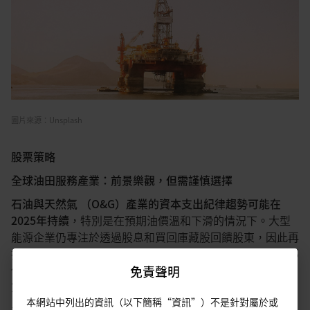
圖片來源：Unsplash
股票策略
全球油田服務產業：前景
樂觀，但需謹慎選擇
石油與天然氣 （
O&G
）產業的資本支出紀律趨勢
可能在
2025
年持續
，特別是在預期油價溫和下滑的情況下。大型
能源企業仍專注於透過股息和買回庫藏股回饋股東，因此再
投資率較低；這也受惠於過去十年成本降低和效率提高。部
份資本支出也已出現縮減的跡象。12月初，Chevron公佈
免責聲明
宣佈2025年資本支出將削減約10億美元或約6至7%，至
145至155億美元（2024年為155-165億美元），包括削減
本網站中列出的資訊（以下簡稱“資訊”）不是針對屬於或