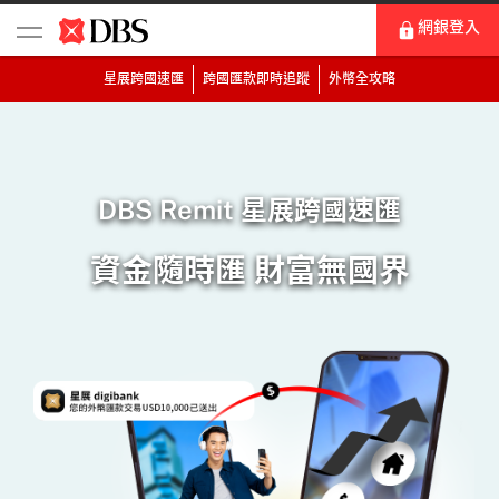
網銀登入
星展跨國速匯
跨國匯款即時追蹤
外幣全攻略
DBS Remit 星展跨國速匯
資金隨時匯 財富無國界