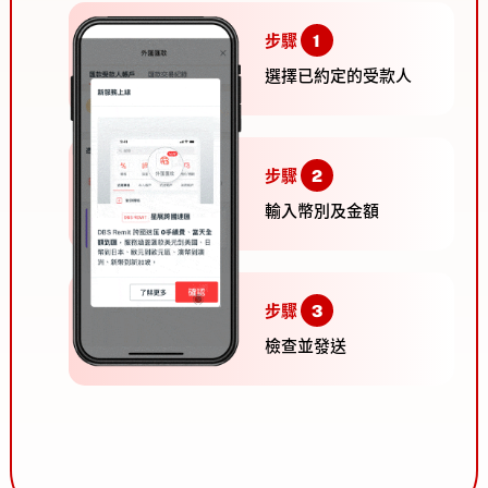
步驟
1
選擇已約定的受款人
步驟
2
輸入幣別及金額
步驟
3
檢查並發送