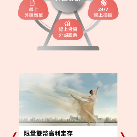
限量雙幣高利定存
星