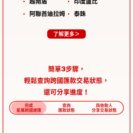
越南盾
印度盧比
阿聯酋迪拉姆
泰銖
了解更多＞
簡單3步驟，
輕鬆查詢跨國匯款交易狀態，
還可分享進度！
完成
查詢
與收款人
星展跨國速匯
匯款狀態
分享交易狀態