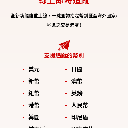
線上即時追蹤
全新功能隆重上線，一鍵查詢指定幣別匯至海外國家/
地區之交易進度 !
支援追蹤的幣別
美元
日圓
新幣
澳幣
紐幣
英鎊
港幣
人民幣
韓圜
印尼盾