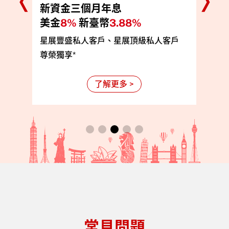
新資金三個月年息
美金
8%
新臺幣
3.88%
• 
星展豐盛私人客戶、星展頂級私人客戶
• 
尊榮獨享*
• 
了解更多 >
常見問題