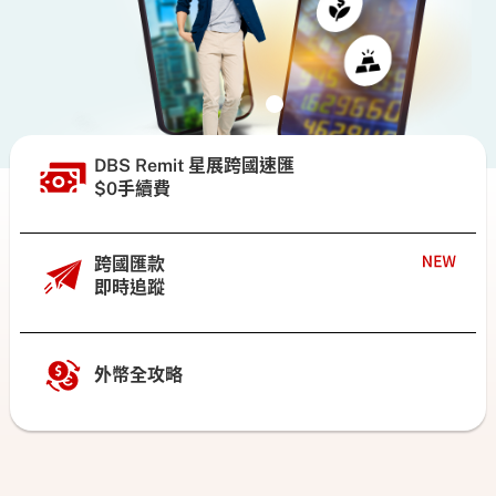
DBS Remit 星展跨國速匯
$0手續費
跨國匯款
即時追蹤
外幣全攻略