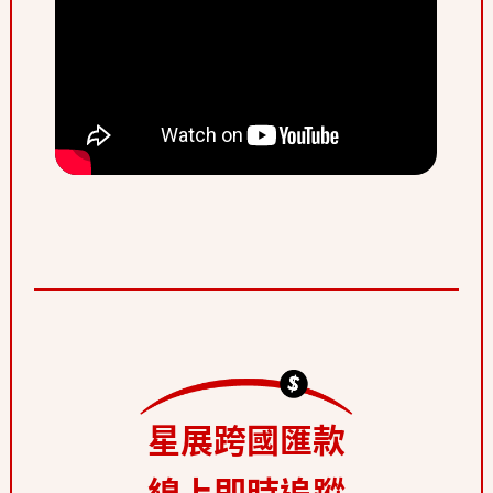
星展跨國匯款