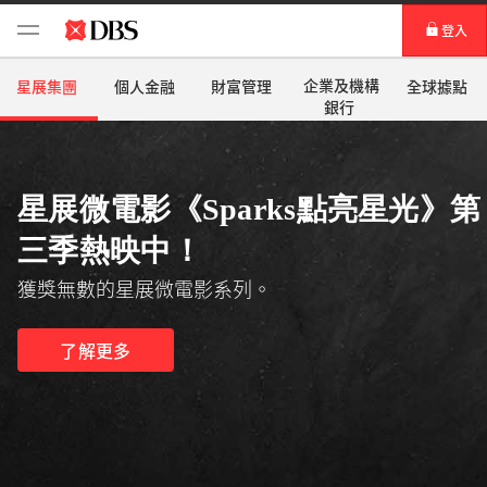
登入
個人網路銀行
企業及機構
星展集團
個人金融
財富管理
全球據點
銀行
Card+ 信用卡數位服務
企業網路銀行
星展微電影《Sparks點亮星光》第
三季熱映中！
獲獎無數的星展微電影系列。
了解更多