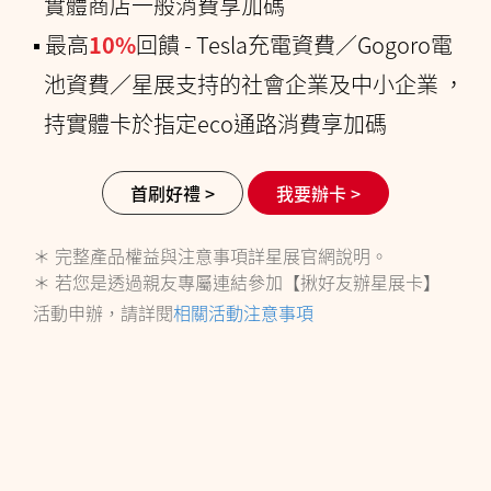
實體商店一般消費享加碼
▪ 最高
10%
回饋 - Tesla充電資費／Gogoro電
池資費／星展支持的社會企業及中小企業 ，
持實體卡於指定eco通路消費享加碼
首刷好禮 >
我要辦卡 >
＊ 完整產品權益與注意事項詳星展官網說明。
＊ 若您是透過親友專屬連結參加【揪好友辦星展卡】
活動申辦，請詳閱
相關活動注意事項