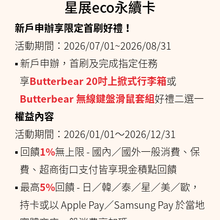
星展eco永續卡
新戶申辦享限定首刷好禮！
活動期間：2026/07/01~2026/08/31
▪ 新戶申辦，首刷及完成指定任務
享
Butterbear 20吋上掀式行李箱
或
Butterbear 無線鍵盤滑鼠套組
好禮二選一
權益內容
活動期間：2026/01/01～2026/12/31
▪ 回饋
1%
無上限 - 國內／國外一般消費、保
費、超商街口支付皆享現金積點回饋
▪ 最高
5%
回饋 - 日／韓／泰／星／美／歐，
持卡或以 Apple Pay／Samsung Pay 於當地