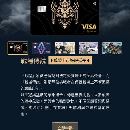
戰場傳說
尊榮上市好評延長
「獸煌」象徵著傳說對決電競賽場上的至高榮譽，而
「戰場傳說」則是每位挑戰者在傳說戰場上不懈追逐
的巔峰印記。
以王冠與猛獸的意象結合，傳遞無畏挑戰、立於巔峰
的精神象徵。黑與金的強烈對比，不僅彰顯尊榮與權
威，更映照出選手在賽場上對勝利與榮耀的堅定信
念。
立即申辦