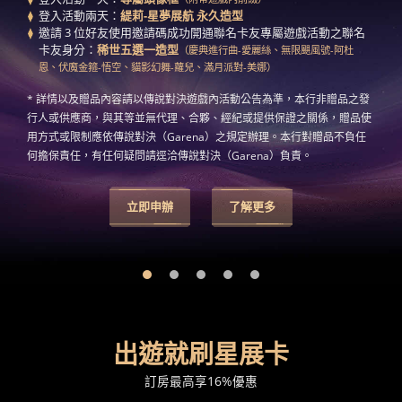
登入活動兩天：
緹莉-星夢展航 永久造型
邀請 3 位好友使用邀請碼成功開通聯名卡友專屬遊戲活動之聯名
卡友身分：
稀世五選一造型
（慶典進行曲-愛麗絲、無限颶風號-阿杜
恩、伏魔金箍-悟空、貓影幻舞-蘿兒、滿月派對-美娜）
* 詳情以及贈品內容請以傳說對決遊戲內活動公告為準，本行非贈品之發
行人或供應商，與其等並無代理、合夥、經紀或提供保證之關係，贈品使
用方式或限制應依傳說對決（Garena）之規定辦理。本行對贈品不負任
何擔保責任，有任何疑問請逕洽傳說對決（Garena）負責。
立即申辦
了解更多
出遊就刷星展卡
訂房最高享16%優惠