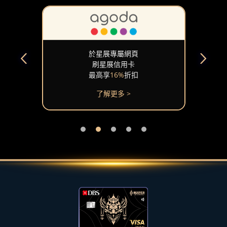
於星展專屬網頁
於星展
刷星展信用卡
刷星展
最高享
16%
折扣
全球飯店
了解更多 >
了解更