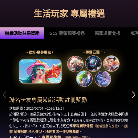
生活玩家 專屬禮遇
遊戲活動註冊獎勵
GCS 尊榮觀賽禮遇
獨家虛寶兌換
威
聯名卡友專屬遊戲活動註冊獎勵
活動期間：2026/07/01～2026/12/31
於活動期間申辦星展傳說對決聯名卡正卡並完成開卡，並於傳說對決遊戲中開通
本聯名卡友專屬遊戲活動之聯名卡友身分
（使用身分證字號末6碼 + 星展傳說對決聯
，並完成以下指定任務
享專屬頭像框
、
緹
名卡正卡卡號末6碼）
（附帶遊戲內前綴）
莉-星夢展航 永久造型、稀世五選一造型等獎勵
。
登入活動一天：
專屬頭像框
（附帶遊戲內前綴）